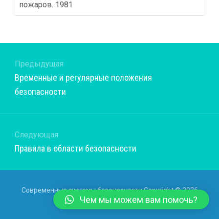
пожаров. 1981
Предыдущая
Предыдущая
Временные и регулярные положения
запись:
безопасности
Следующая
Следующая
Правила в области безопасности
запись:
Современные системы безопасности Copyright © 2026
Чем мы можем вам помочь?
ECCA.SU