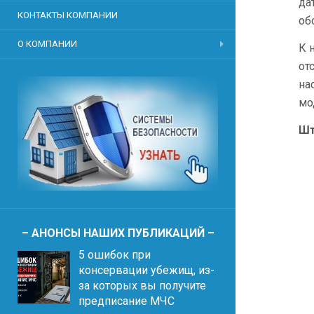
да
КОНТАКТЫ КОМПАНИИ
об
О КОМПАНИИ
К 
от
на
мо
Шт
– АНОНСЫ НАШИХ ПУБЛИКАЦИЙ –
5 ошибок при
консервации убежищ, из-
за которых вы получите
предписание МЧС