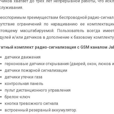
тчиков хватает до трех лет непрерывной работы, что иск
служивания.
неоспоримым преимуществам беспроводной радио-сигнализ
сутствие ограничений по наращиванию ее комплектации.
стоящему масштабируемой. Пользователь всегда имее
дулей и/или датчиков в дополнение к базовому комплекту
атный комплект радио-сигнализация с GSM каналом Ja
датчики движения
герконовые датчики открывания (дверей, окон, люков и 
датчики пожарной сигнализации
датчики утечки газа
контрольная панель
пульт дистанционного управления
брелок-ключ
кнопка тревожного сигнала
встроенный резервный аккумулятор.