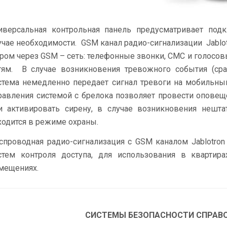
иверсальная контрольная панель предусматривает под
учае необходимости. GSM канал радио-сигнализации Jablo
ром через GSM – сеть: телефонные звонки, СМС и голосовы
тям. В случае возникновения тревожного события (сра
стема немедленно передает сигнал тревоги на мобильны
равления системой с брелока позволяет провести оповещ
и активировать сирену, в случае возникновения нешта
ходится в режиме охраны.
спроводная радио-сигнализация с GSM каналом Jablotro
стем контроля доступа, для использования в квартир
мещениях.
СИСТЕМЫ БЕЗОПАСНОСТИ СПРАВ