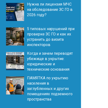
Нужна ли лицензия МЧС
на обследование ЗС ГО в
2026 году?
5 типовых нарушений при
проверке ЗС ГО и как их
устранить до визита
инспекторов
Когда и зачем переводят
убежище в укрытие:
юридические и
технические основания
ПАМЯТКА по укрытию
населения в
заглубленных и других
помещениях подземного
пространства