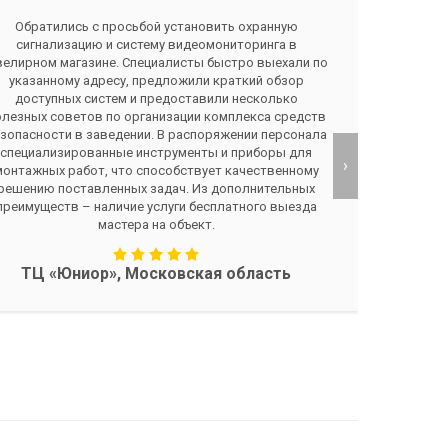
Обратились с просьбой установить охранную
Полу
сигнализацию и систему видеомониторинга в
пров
елирном магазине. Специалисты быстро выехали по
кон
указанному адресу, предложили краткий обзор
пре
доступных систем и предоставили несколько
пре
олезных советов по организации комплекса средств
сро
зопасности в заведении. В распоряжении персонала
с
специализированные инструменты и приборы для
кот
›
монтажных работ, что способствует качественному
п
решению поставленных задач. Из дополнительных
преимуществ – наличие услуги бесплатного выезда
мастера на объект.
Завх
ТЦ «Юниор», Московская область