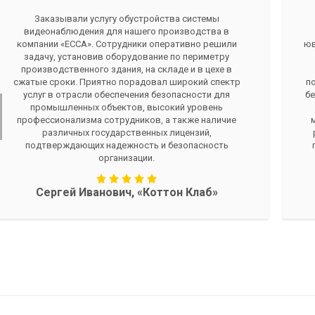
Заказывали услугу обустройства системы
видеонаблюдения для нашего производства в
компании «ЕССА». Сотрудники оперативно решили
юв
задачу, установив оборудование по периметру
производственного здания, на складе и в цехе в
сжатые сроки. Приятно порадовал широкий спектр
п
услуг в отрасли обеспечения безопасности для
бе
промышленных объектов, высокий уровень
профессионализма сотрудников, а также наличие
различных государственных лицензий,
подтверждающих надежность и безопасность
организации.
Сергей Иванович, «Коттон Клаб»