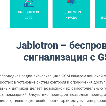
ОБСЛЕДОВАНИЕ
ПОДКЛЮЧЕНИЕ
ЗС ГО
К РАСЦО
ВИД
Jablotron – беспро
сигнализация с 
спроводная радио-сигнализация с GSM каналом чешской ф
простых в установке систем контроля и ограничения досту
атных датчиков делает возможной их самостоятельную у
да помещений. Отсутствие проводов позволяет провод
зициях, используя особенности архитектуры интерьер