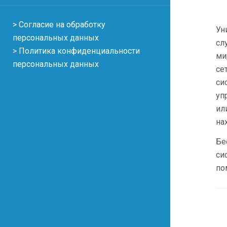
> Согласие на обработку
Ун
персональных данных
сл
> Политика конфиденциальности
ми
персональных данных
се
си
уп
ил
на
Бе
си
по