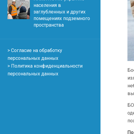
населения в
заглубленных и других
помещениях подземного
пространства
> Согласие на обработку
персональных данных
> Политика конфиденциальности
Бо
персональных данных
из
не
вы
БО
од
по
По