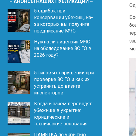
– АНОНСЫ НАШИХ ПУБЛИКАЦИЙ –
Од
5 ошибок при
Бо
консервации убежищ, из-
за которых вы получите
бо
предписание МЧС
те
за
Нужна ли лицензия МЧС
на обследование ЗС ГО в
мо
2026 году?
5 типовых нарушений при
проверке ЗС ГО и как их
устранить до визита
инспекторов
Когда и зачем переводят
убежище в укрытие:
юридические и
технические основания
ПАМЯТКА по укрытию