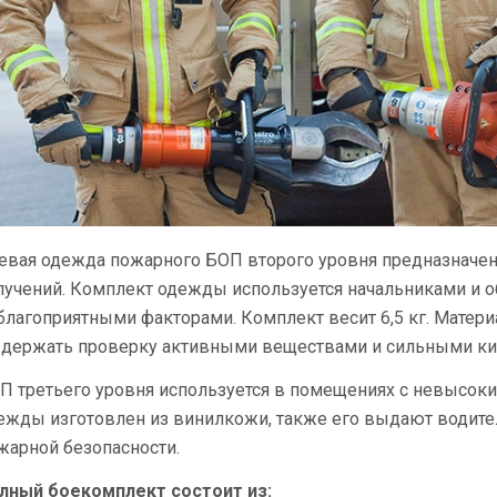
евая одежда пожарного БОП второго уровня предназначен
лучений. Комплект одежды используется начальниками и о
благоприятными факторами. Комплект весит 6,5 кг. Материа
держать проверку активными веществами и сильными ки
П третьего уровня используется в помещениях с невысо
ежды изготовлен из винилкожи, также его выдают водит
жарной безопасности.
лный боекомплект состоит из: