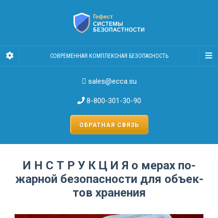
СОВРЕМЕННАЯ КОМПЛЕКСНАЯ БЕЗОПАСНОСТЬ
sales@ecca.su
8-800-301-30-90
ОБРАТНАЯ СВЯЗЬ
И Н С Т Р У К Ц И Я о ме­рах по­
жар­ной безо­пас­но­сти для объ­ек­
тов хра­не­ния