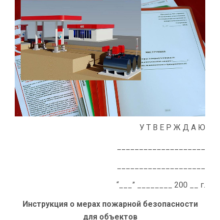
У Т В Е Р Ж Д А Ю
____________________
____________________
“___” ________ 200 __ г.
Инструкция о ме­рах по­жар­ной безо­пас­но­сти
для объ­ек­тов